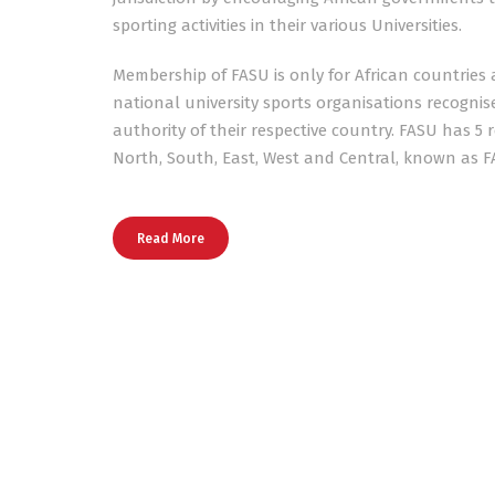
sporting activities in their various Universities.
Membership of FASU is only for African countries 
national university sports organisations recognis
authority of their respective country. FASU has 5 
North, South, East, West and Central, known as 
Read More