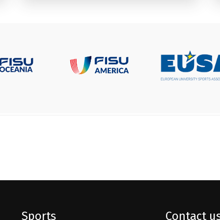
Spielern die Möglichkeit, verschiedene Casinospiele ohne eigenes
.at/
dient als willkommene Einführung in die Welt des Glücksspie
 ist dies eine großartige Gelegenheit, Strategien zu entwickeln 
 hingegen ist eine Organisation, die den Hochschulsport auf dem 
rsitäten und stärkt somit die körperliche Fitness, das Gemeins
ltungen und Wettkämpfe trägt FASU zur Entwicklung junger Athl
Sports
Contact u
 auch die Aktivitäten von FASU bieten spannende Möglichkeiten