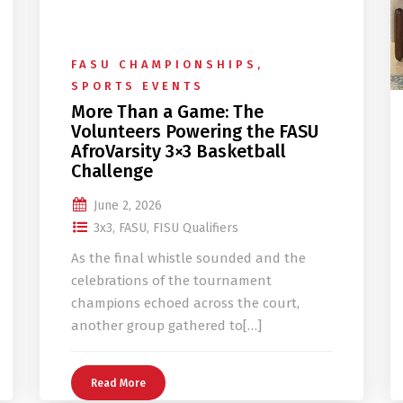
FASU CHAMPIONSHIPS
,
SPORTS EVENTS
More Than a Game: The
Volunteers Powering the FASU
AfroVarsity 3×3 Basketball
Challenge
June 2, 2026
3x3
,
FASU
,
FISU Qualifiers
As the final whistle sounded and the
celebrations of the tournament
champions echoed across the court,
another group gathered to[…]
Read More