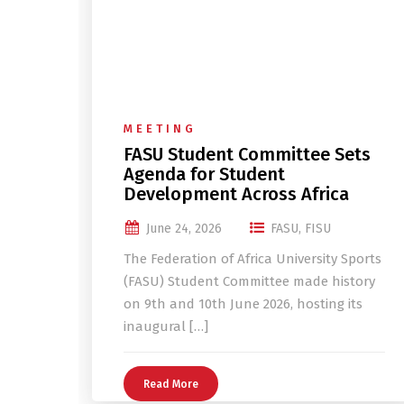
MEETING
FASU Student Committee Sets
Agenda for Student
Development Across Africa
June 24, 2026
FASU
,
FISU
The Federation of Africa University Sports
(FASU) Student Committee made history
on 9th and 10th June 2026, hosting its
inaugural […]
Read More