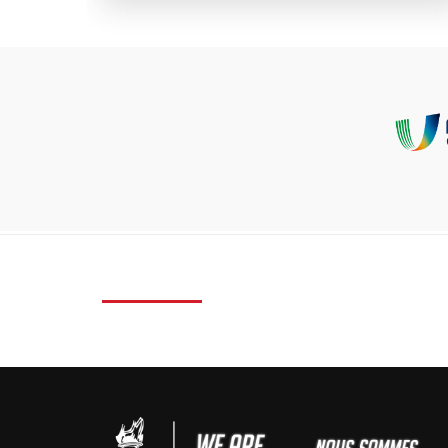
Ein Online Casino mit Startguthaben bietet neuen 
Online Casino Startguthaben
casinoerfahrungen
und ihre Spiele kennenzulernen. Für viele Spieler
sie echtes Geld einsetzen.
Die Federation of Africa University Sports (FASU)
FASU unterstützt sportliche Aktivitäten an Unive
Studierenden. Durch verschiedene Sportveransta
Bestandteil der universitären Bildung bei.
Sowohl das Online Casino mit Startguthaben als