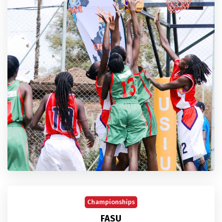
commitment to security, fair play, and customer
Patrząc na historię kasyn, można zauważyć, jak wiele osób
satisfaction. These platforms provide 24/7 customer
zyskało lub straciło fortunę w zaledwie chwilę. BetOnRed PL
support through live chat, email, and phone, ensuring that
jest miejscem, gdzie spotykają się ludzie z różnych środowisk,
players' needs are always met. They support multiple
poszukujący przygody i emocji. W tym zawiłym światku
languages, including English and Chinese, and accept
hazardu każdy może poczuć się jak bohater niesamowitej
various currencies like the Singapore Dollar and Malaysian
historii.
Ringgit, catering to a diverse player base. With mobile-
friendly interfaces, players can enjoy their favorite games
Choć hazard kojarzy się z ryzykiem, dla niektórych jest to
on the go, ensuring a seamless and enjoyable gaming
także forma rozrywki. Kasyno BetOnRed PL oferuje
experience. This combination of rigorous oversight, diverse
różnorodne gry, które pozwalają na wybór ulubionego
offerings, and accessibility makes licensed online casinos in
sposobu spędzania czasu. To miejsce, gdzie odwaga i intuicja
Singapore the top choice for discerning players.
mogą zadecydować o sukcesie lub porażce. Dla niektórych
hazard to pasja, dla innych szansa na zdobycie nagrody,
która może odmienić życie na zawsze.
Championships
FASU