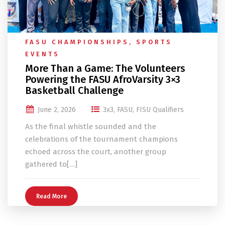
FASU CHAMPIONSHIPS
,
SPORTS
EVENTS
More Than a Game: The Volunteers
Powering the FASU AfroVarsity 3×3
Basketball Challenge
June 2, 2026
3x3
,
FASU
,
FISU Qualifiers
As the final whistle sounded and the
celebrations of the tournament champions
echoed across the court, another group
gathered to[…]
Read More