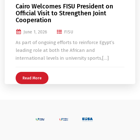
Cairo Welcomes FISU President on
Official Visit to Strengthen Joint
Cooperation
June 1, 2026
FISU
As part of ongoing efforts to reinforce Egypt’s
leading role at both the African and
international levels in university sports,[…]
Read More