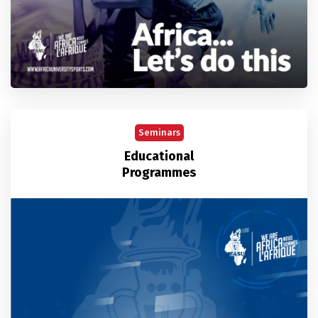
Seminars
Educational
Programmes