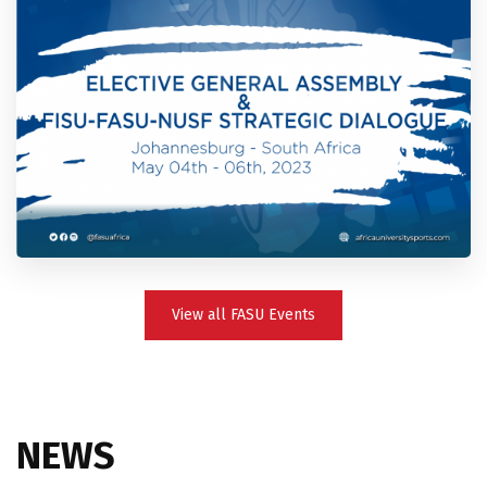
View all FASU Events
NEWS