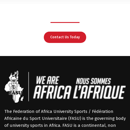
Ein Online Casino mit Startguthaben bietet neuen Spielern
die Möglichkeit, verschiedene Casinospiele ohne eigenes
finanzielles Risiko auszuprobieren. Dieses Online Casino
Startguthaben
casinoerfahrungen.at/
dient als
willkommene Einführung in die Welt des Glücksspiels und
Contact Us Today
erlaubt es den Nutzern, die Plattform und ihre Spiele
kennenzulernen. Für viele Spieler ist dies eine großartige
Gelegenheit, Strategien zu entwickeln und sich mit den
Regeln vertraut zu machen, bevor sie echtes Geld einsetzen.
Die Federation of Africa University Sports (FASU) hingegen
ist eine Organisation, die den Hochschulsport auf dem
afrikanischen Kontinent fördert und koordiniert. FASU
unterstützt sportliche Aktivitäten an Universitäten und
stärkt somit die körperliche Fitness, das
Gemeinschaftsgefühl und den Wettbewerb unter den
Studierenden. Durch verschiedene Sportveranstaltungen
The Federation of Africa University Sports / Fédération
und Wettkämpfe trägt FASU zur Entwicklung junger
Africaine du Sport Universitaire (FASU) is the governing body
Athleten und zur Förderung des Sports als wichtiger
of university sports in Africa. FASU is a continental, non