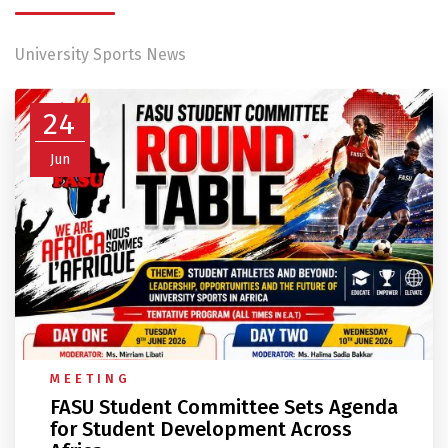
University Sports News
24
Jun
MEETING
FASU Student Committee Sets Agenda
for Student Development Across