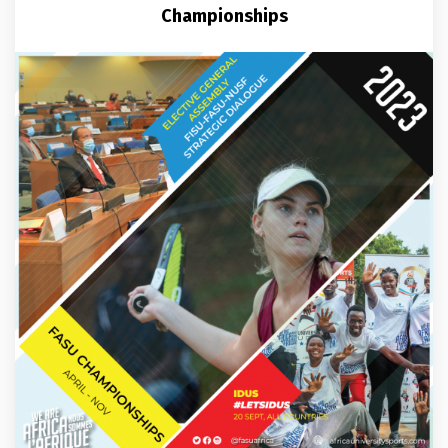
Championships