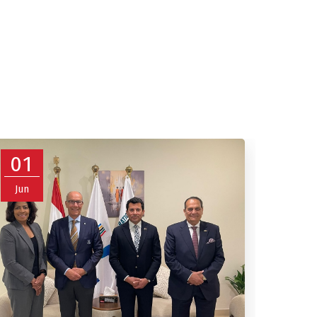
01
Jun