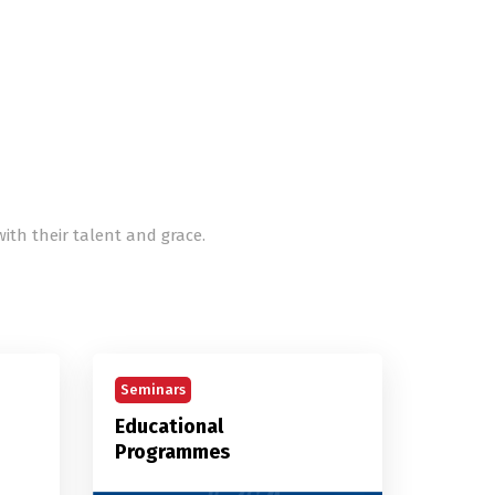
a Hazardu
racze doświadczają naprzemiennie ekscytacji i
 atmosferę kasyna.
szą zmagać się z pechem. W kasynie BetOnRed PL
 hazard tak ekscytującym i uwodzącym dla wielu
with their talent and grace.
s to ensure fair play and player protection.
PL jest miejscem, gdzie spotykają się ludzie z
(PAGCOR) and undergo regular audits by
r niesamowitej historii.
 games, including slots, live dealer games, and
 to security, fair play, and customer satisfaction.
norodne gry, które pozwalają na wybór ulubionego
s are always met. They support multiple
órych hazard to pasja, dla innych szansa na
Seminars
nggit, catering to a diverse player base. With
Educational
aming experience. This combination of rigorous
Programmes
ing players.