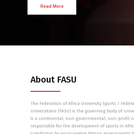
Read More
Contact us
About FASU
The Federation of Africa University Sports / Fédér
Universitaire (FASU) is the governing body of unive
is a continental, non-governmental, non-profit o
responsible for the development of sports in Africa
jurisdiction by encouraging African governments