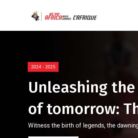
2024 - 2025
Unleashing the
of tomorrow: T
Witness the birth of legends, the dawning