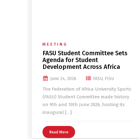
MEETING
FASU Student Committee Sets
Agenda for Student
Development Across Africa
June 24, 2026
FASU
,
FISU
The Federation of Africa University Sports
(FASU) Student Committee made history
on 9th and 10th June 2026, hosting its
inaugural […]
Read More