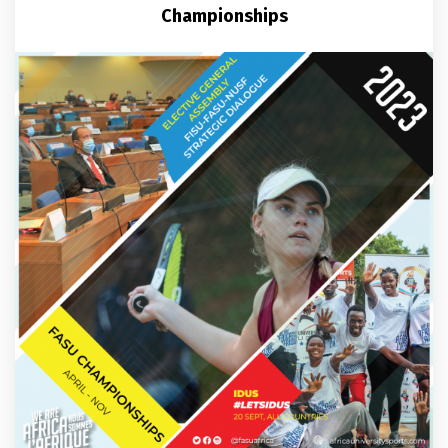
Championships