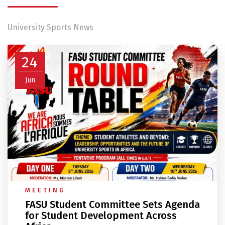
University Sports News
24
Jun
MEETING
FASU Student Committee Sets Agenda
for Student Development Across