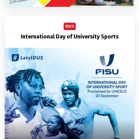
IDUS
International Day of University Sports