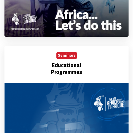
Seminars
Educational
Programmes