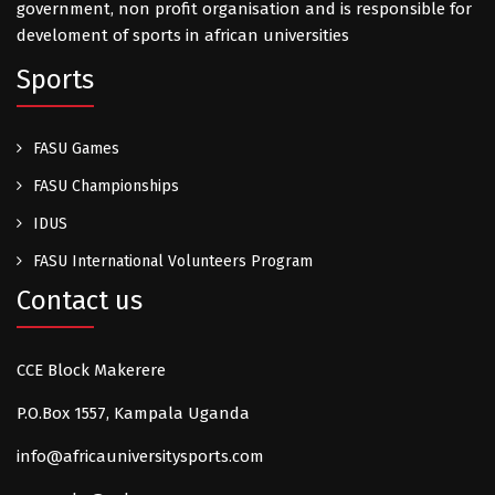
Bestandteil der universitären Bildung bei.
government, non profit organisation and is responsible for
Sowohl das Online Casino mit Startguthaben als auch die
develoment of sports in african universities
Aktivitäten von FASU bieten spannende Möglichkeiten zur
Sports
persönlichen Entwicklung. Während das Casino Spielern
hilft, ihre Glücksspielstrategien in einer risikofreien
Umgebung zu testen, ermöglicht FASU Studenten, ihre
FASU Games
sportlichen Fähigkeiten zu verbessern und sich in einem
FASU Championships
internationalen Umfeld zu messen. Beide Plattformen
bieten einzigartige Chancen zur Entfaltung und zum
IDUS
Wachstum, sei es im Bereich des Glücksspiels oder des
FASU International Volunteers Program
Sports.
Contact us
CCE Block Makerere
P.O.Box 1557, Kampala Uganda
info@africauniversitysports.com