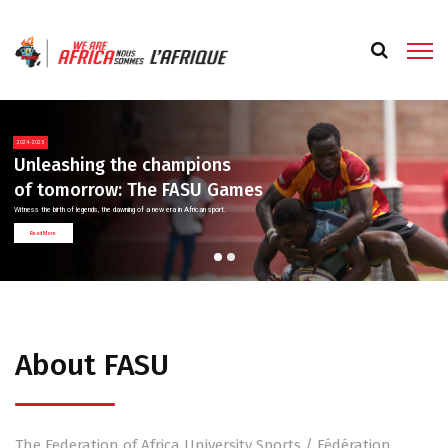
2024 - 2025
Unleashing the champions
of tomorrow: The FASU Games
Witness the birth of legends, the dawning of a new era in African sport.
Read More
Contact us
About FASU
The Federation of Africa University Sports / Fédération