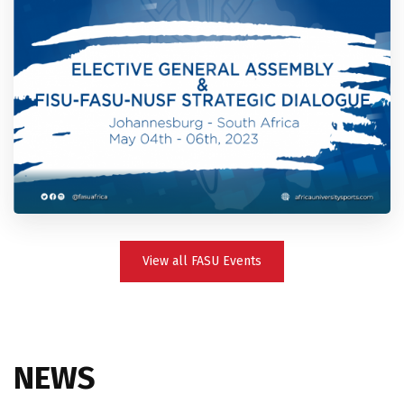
View all FASU Events
NEWS