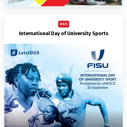
IDUS
International Day of University Sports