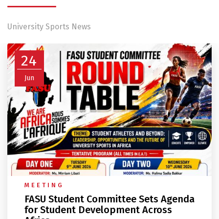
University Sports News
24
Jun
MEETING
FASU Student Committee Sets Agenda
for Student Development Across