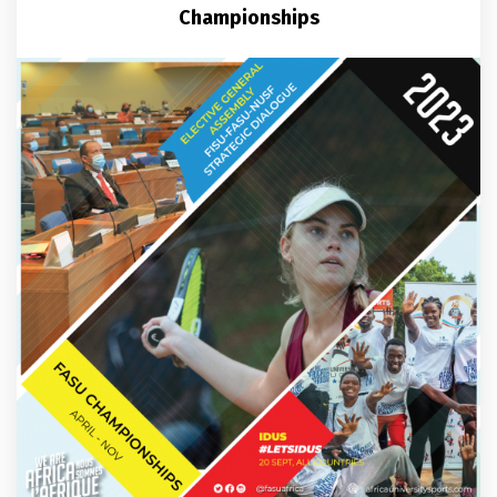
Championships