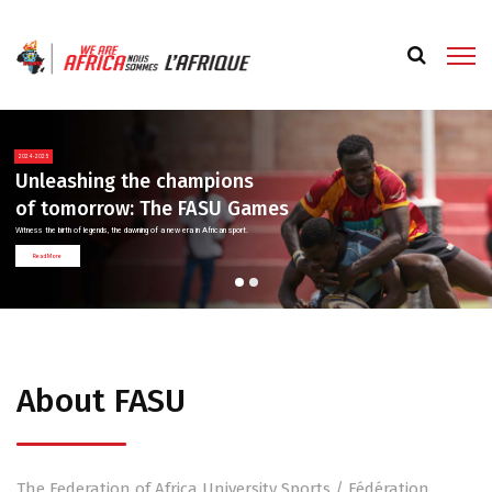
2024 - 2025
Unleashing the champions
of tomorrow: The FASU Games
Witness the birth of legends, the dawning of a new era in African sport.
Read More
Contact us
About FASU
The Federation of Africa University Sports / Fédération