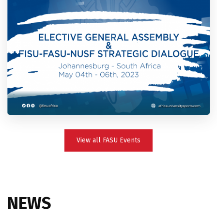
View all FASU Events
NEWS