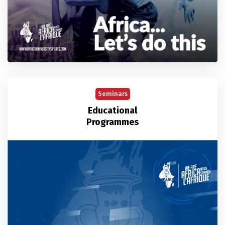
Seminars
Educational
Programmes