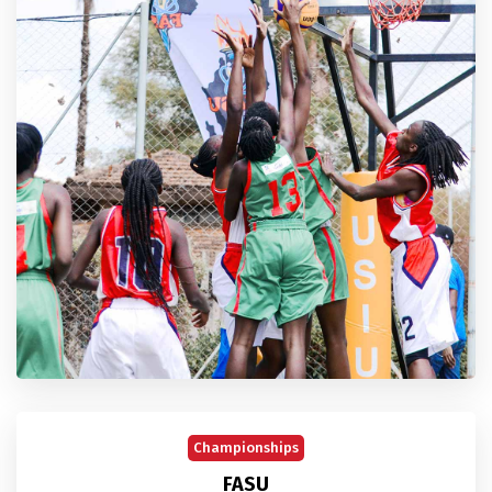
commitment to security, fair play, and customer
Patrząc na historię kasyn, można zauważyć, jak wiele osób
satisfaction. These platforms provide 24/7 customer
zyskało lub straciło fortunę w zaledwie chwilę. BetOnRed PL
support through live chat, email, and phone, ensuring that
jest miejscem, gdzie spotykają się ludzie z różnych środowisk,
players' needs are always met. They support multiple
poszukujący przygody i emocji. W tym zawiłym światku
languages, including English and Chinese, and accept
hazardu każdy może poczuć się jak bohater niesamowitej
various currencies like the Singapore Dollar and Malaysian
historii.
Ringgit, catering to a diverse player base. With mobile-
friendly interfaces, players can enjoy their favorite games
Choć hazard kojarzy się z ryzykiem, dla niektórych jest to
on the go, ensuring a seamless and enjoyable gaming
także forma rozrywki. Kasyno BetOnRed PL oferuje
experience. This combination of rigorous oversight, diverse
różnorodne gry, które pozwalają na wybór ulubionego
offerings, and accessibility makes licensed online casinos in
sposobu spędzania czasu. To miejsce, gdzie odwaga i intuicja
Singapore the top choice for discerning players.
mogą zadecydować o sukcesie lub porażce. Dla niektórych
hazard to pasja, dla innych szansa na zdobycie nagrody,
która może odmienić życie na zawsze.
Championships
FASU