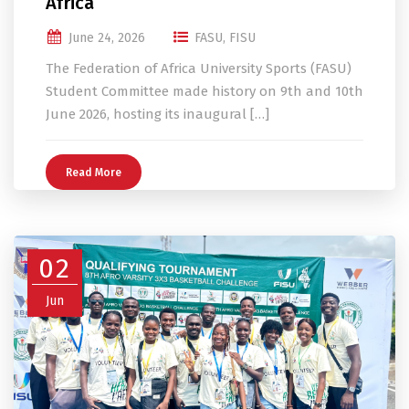
Africa
June 24, 2026
FASU
,
FISU
The Federation of Africa University Sports (FASU)
Student Committee made history on 9th and 10th
June 2026, hosting its inaugural […]
Read More
02
Jun