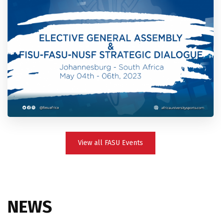
View all FASU Events
NEWS