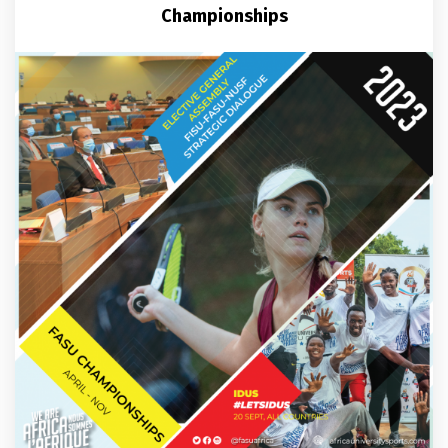
Championships