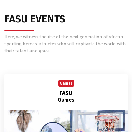
Fortuna i Emocje w Kasynie
FASU EVENTS
BetOnRed PL: Tajemnice
Świata Hazardu
Here, we witness the rise of the next generation of African
sporting heroes, athletes who will captivate the world with
Kasyno BetOnRed PL to miejsce, w którym emocje mieszały
their talent and grace.
się z fortuną od dawna. Grając w różne gry hazardowe,
gracze doświadczają naprzemiennie ekscytacji i napięcia.
Licensed online casinos in Singapore offer a secure and
Niezależnie od tego, czy ktoś preferuje automaty, poker czy
exciting gaming environment, adhering to strict regulations
ruletkę, każdy może poczuć niepowtarzalną atmosferę
to ensure fair play and player protection. These casinos are
kasyna.
certified by reputable authorities such as the Philippine
Games
Amusement and Gaming Corporation (PAGCOR) and
Jedną z tajemnic świata hazardu jest fakt, że los czasem
FASU
undergo regular audits by independent organizations like
łaskawiej uśmiecha się do jednych, podczas gdy inni muszą
Games
BMM Testlabs and iTech Labs. This ensures that players can
zmagać się z pechem. W kasynie BetOnRed PL każdy ma
enjoy a wide variety of games, including slots, live dealer
szansę zmienić swoje życie za jednym rozgrywającym
games, and sports betting, in a safe and reliable setting. An
momentem. To właśnie ta nieprzewidywalność czyni hazard
SG trusted online casino
stands out for its exceptional
tak ekscytującym i uwodzącym dla wielu osób.