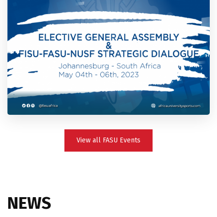
View all FASU Events
NEWS