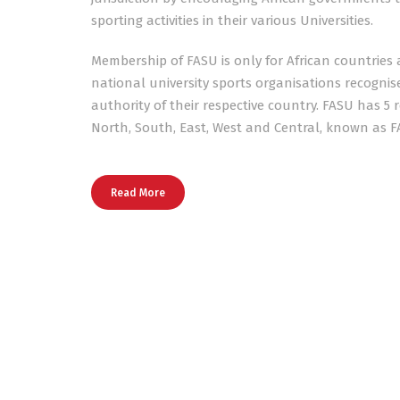
sporting activities in their various Universities.
Membership of FASU is only for African countries 
national university sports organisations recognis
authority of their respective country. FASU has 5 
North, South, East, West and Central, known as 
Read More