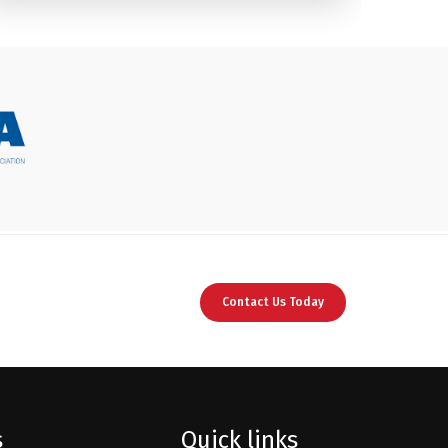
 finanzielles Risiko auszuprobieren. Dieses
ls und erlaubt es den Nutzern, die Plattform
und sich mit den Regeln vertraut zu machen, bevor
Contact Us Today
afrikanischen Kontinent fördert und koordiniert.
chaftsgefühl und den Wettbewerb unter den
eten und zur Förderung des Sports als wichtiger
s
Quick links
 zur persönlichen Entwicklung. Während das