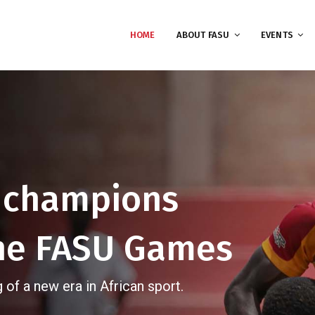
HOME
ABOUT FASU
EVENTS
 champions
he FASU Games
 of a new era in African sport.