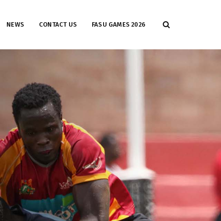
NEWS
CONTACT US
FASU GAMES 2026