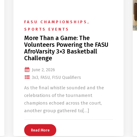
FASU CHAMPIONSHIPS
,
SPORTS EVENTS
More Than a Game: The
Volunteers Powering the FASU
AfroVarsity 3×3 Basketball
Challenge
June 2, 2026
3x3
,
FASU
,
FISU Qualifiers
As the final whistle sounded and the
celebrations of the tournament
champions echoed across the court,
another group gathered to[…]
Read More