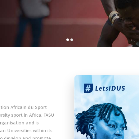
ation Africain du Sport
rsity sport in Africa. FASU
rganisation and is
n Universities within its
 to develop and promote