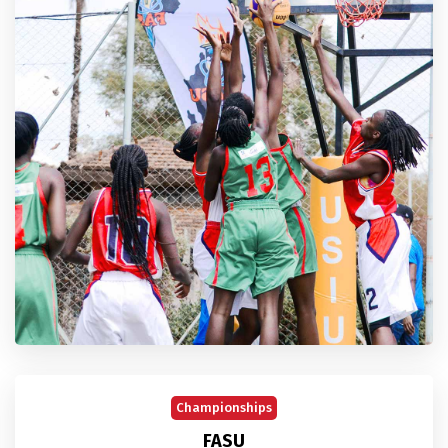
commitment to security, fair play, and customer
Patrząc na historię kasyn, można zauważyć, jak wiele osób
satisfaction. These platforms provide 24/7 customer
zyskało lub straciło fortunę w zaledwie chwilę. BetOnRed PL
support through live chat, email, and phone, ensuring that
jest miejscem, gdzie spotykają się ludzie z różnych środowisk,
players' needs are always met. They support multiple
poszukujący przygody i emocji. W tym zawiłym światku
languages, including English and Chinese, and accept
hazardu każdy może poczuć się jak bohater niesamowitej
various currencies like the Singapore Dollar and Malaysian
historii.
Ringgit, catering to a diverse player base. With mobile-
friendly interfaces, players can enjoy their favorite games
Choć hazard kojarzy się z ryzykiem, dla niektórych jest to
on the go, ensuring a seamless and enjoyable gaming
także forma rozrywki. Kasyno BetOnRed PL oferuje
experience. This combination of rigorous oversight, diverse
różnorodne gry, które pozwalają na wybór ulubionego
offerings, and accessibility makes licensed online casinos in
sposobu spędzania czasu. To miejsce, gdzie odwaga i intuicja
Singapore the top choice for discerning players.
mogą zadecydować o sukcesie lub porażce. Dla niektórych
hazard to pasja, dla innych szansa na zdobycie nagrody,
która może odmienić życie na zawsze.
Championships
FASU