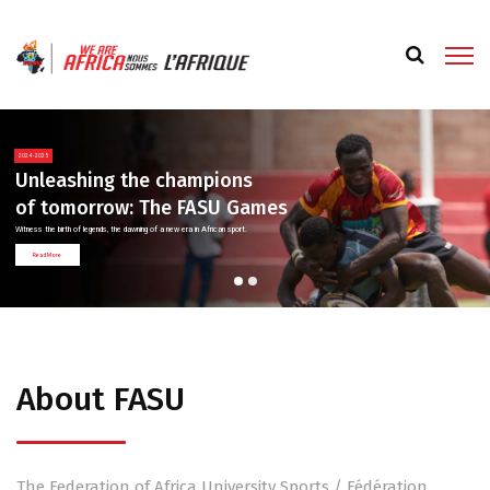
2024 - 2025
Unleashing the champions
of tomorrow: The FASU Games
Witness the birth of legends, the dawning of a new era in African sport.
Read More
Contact us
About FASU
The Federation of Africa University Sports / Fédération