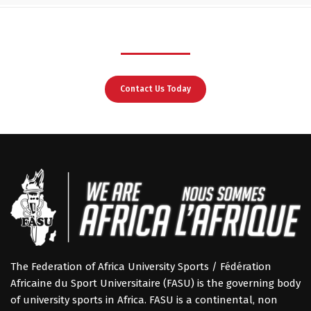
Ein Online Casino mit Startguthaben bietet neuen Spielern
die Möglichkeit, verschiedene Casinospiele ohne eigenes
finanzielles Risiko auszuprobieren. Dieses Online Casino
Startguthaben
casinoerfahrungen.at/
dient als
willkommene Einführung in die Welt des Glücksspiels und
Contact Us Today
erlaubt es den Nutzern, die Plattform und ihre Spiele
kennenzulernen. Für viele Spieler ist dies eine großartige
Gelegenheit, Strategien zu entwickeln und sich mit den
Regeln vertraut zu machen, bevor sie echtes Geld einsetzen.
Die Federation of Africa University Sports (FASU) hingegen
ist eine Organisation, die den Hochschulsport auf dem
afrikanischen Kontinent fördert und koordiniert. FASU
unterstützt sportliche Aktivitäten an Universitäten und
stärkt somit die körperliche Fitness, das
Gemeinschaftsgefühl und den Wettbewerb unter den
Studierenden. Durch verschiedene Sportveranstaltungen
The Federation of Africa University Sports / Fédération
und Wettkämpfe trägt FASU zur Entwicklung junger
Africaine du Sport Universitaire (FASU) is the governing body
Athleten und zur Förderung des Sports als wichtiger
of university sports in Africa. FASU is a continental, non