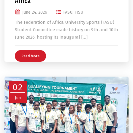
Africa
June 24, 2026
FASU
,
FISU
The Federation of Africa University Sports (FASU)
Student Committee made history on 9th and 10th
June 2026, hosting its inaugural […]
Read More
02
Jun