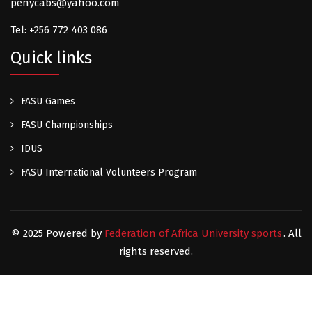
penycabs@yahoo.com
Tel: +256 772 403 086
Quick links
FASU Games
FASU Championships
IDUS
FASU International Volunteers Program
© 2025 Powered by
Federation of Africa University sports
. All
rights reserved.