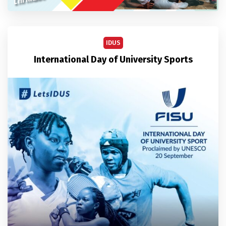
IDUS
International Day of University Sports