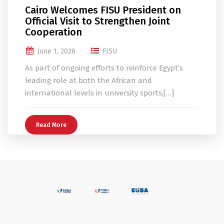
Cairo Welcomes FISU President on
Official Visit to Strengthen Joint
Cooperation
June 1, 2026
FISU
As part of ongoing efforts to reinforce Egypt’s
leading role at both the African and
international levels in university sports,[…]
Read More