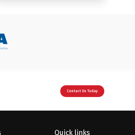
 finanzielles Risiko auszuprobieren. Dieses
ls und erlaubt es den Nutzern, die Plattform
und sich mit den Regeln vertraut zu machen, bevor
Contact Us Today
afrikanischen Kontinent fördert und koordiniert.
chaftsgefühl und den Wettbewerb unter den
eten und zur Förderung des Sports als wichtiger
s
Quick links
 zur persönlichen Entwicklung. Während das