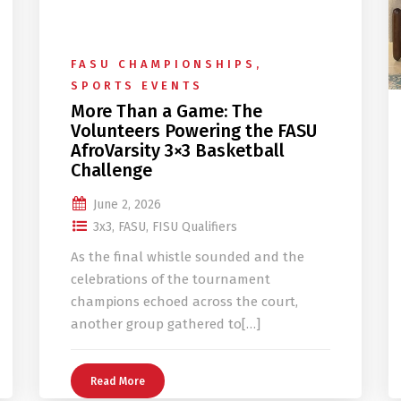
FASU CHAMPIONSHIPS
,
SPORTS EVENTS
More Than a Game: The
Volunteers Powering the FASU
AfroVarsity 3×3 Basketball
Challenge
June 2, 2026
3x3
,
FASU
,
FISU Qualifiers
As the final whistle sounded and the
celebrations of the tournament
champions echoed across the court,
another group gathered to[…]
Read More