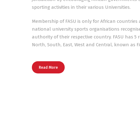
sporting activities in their various Universities.
Membership of FASU is only for African countries 
national university sports organisations recognis
authority of their respective country. FASU has 5 
North, South, East, West and Central, known as 
Read More