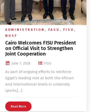
ADMINISTRATION
,
FASU
,
FISU
,
NUSF
Cairo Welcomes FISU President
on Official Visit to Strengthen
Joint Cooperation
June 1, 2026
FISU
As part of ongoing efforts to reinforce
Egypt’s leading role at both the African
and international levels in university
sports,[…]
Read More