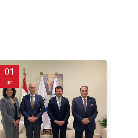
01
Jun