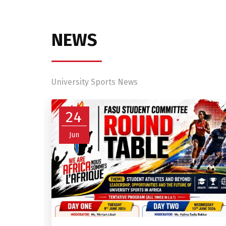
NEWS
University Sports News
24
Jun