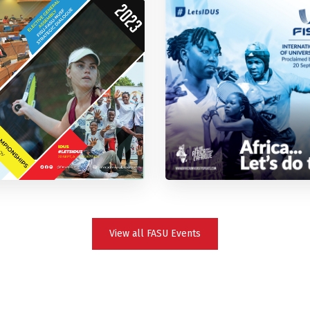
View all FASU Events